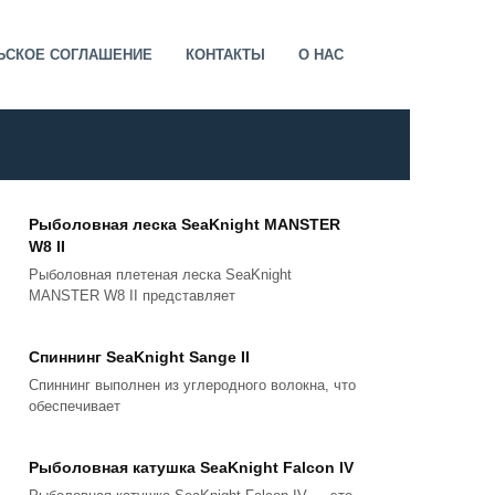
ЬСКОЕ СОГЛАШЕНИЕ
КОНТАКТЫ
О НАС
Рыболовная леска SeaKnight MANSTER
W8 II
Рыболовная плетеная леска SeaKnight
MANSTER W8 II представляет
Спиннинг SeaKnight Sange II
Спиннинг выполнен из углеродного волокна, что
обеспечивает
Рыболовная катушка SeaKnight Falcon IV