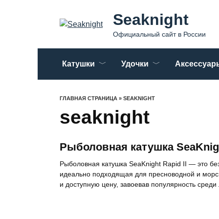
Перейти
Seaknight
к
содержанию
Официальный сайт в России
Катушки
Удочки
Аксессуар
ГЛАВНАЯ СТРАНИЦА
»
SEAKNIGHT
seaknight
Рыболовная катушка SeaKnight
Рыболовная катушка SeaKnight Rapid II — это 
идеально подходящая для пресноводной и морск
и доступную цену, завоевав популярность сред