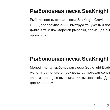
Рыболовная леска SeaKnight G
Рыболовная плетеная леска SeaKnight Gravitat
PTFE, обеспечивающий быструю тонучесть и пов
джига и тяжелой морской рыбалки, совмещая выс
прочность
Рыболовная леска SeaKnight 
Монофильная рыболовная леска SeaKnight Blade
мононить японского производства, которая соче
эластичность для амортизации рывков рыбы. Дос
для спиннинга
Пагинация
1
2