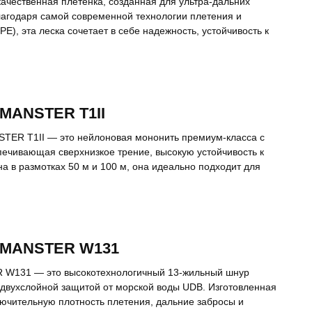
ачественная плетенка, созданная для ультра-дальних
агодаря самой современной технологии плетения и
), эта леска сочетает в себе надежность, устойчивость к
 MANSTER T1II
TER T1II — это нейлоновая мононить премиум-класса с
ечивающая сверхнизкое трение, высокую устойчивость к
а в размотках 50 м и 100 м, она идеально подходит для
t MANSTER W131
R W131 — это высокотехнологичный 13-жильный шнур
 двухслойной защитой от морской воды UDB. Изготовленная
лючительную плотность плетения, дальние забросы и