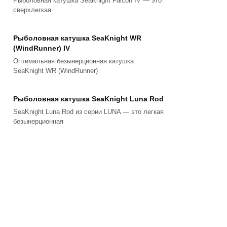
Рыболовная катушка SeaKnight Falcon IV — это
сверхлегкая
Рыболовная катушка SeaKnight WR
(WindRunner) IV
Оптимальная безынерционная катушка
SeaKnight WR (WindRunner)
Рыболовная катушка SeaKnight Luna Rod
SeaKnight Luna Rod из серии LUNA — это легкая
безынерционная