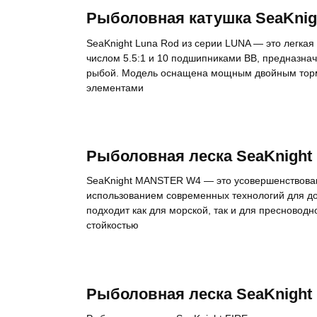
Рыболовная катушка SeaKnig
SeaKnight Luna Rod из серии LUNA — это легка
числом 5.5:1 и 10 подшипниками BB, предназнач
рыбой. Модель оснащена мощным двойным торм
элементами
Рыболовная леска SeaKnigh
SeaKnight MANSTER W4 — это усовершенствован
использованием современных технологий для до
подходит как для морской, так и для пресновод
стойкостью
Рыболовная леска SeaKnight