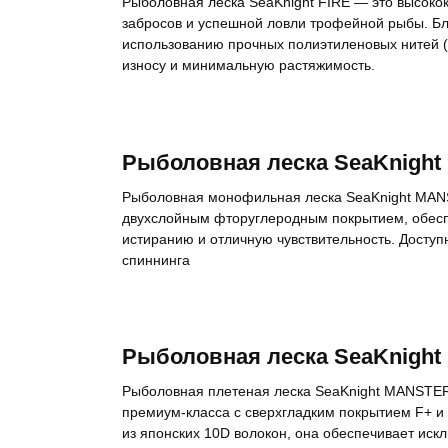
Рыболовная леска SeaKnight FIRE — это высокок
забросов и успешной ловли трофейной рыбы. Бл
использованию прочных полиэтиленовых нитей (PE
износу и минимальную растяжимость.
Рыболовная леска SeaKnight
Рыболовная монофильная леска SeaKnight MANS
двухслойным фторуглеродным покрытием, обесп
истиранию и отличную чувствительность. Доступн
спиннинга
Рыболовная леска SeaKnigh
Рыболовная плетеная леска SeaKnight MANSTE
премиум-класса с сверхгладким покрытием F+ и
из японских 10D волокон, она обеспечивает иск